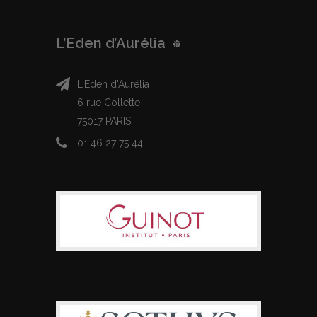
L’Eden d’Aurélia
L'Eden d'Aurélia
6 rue Collette
75017 PARIS
01 46 27 75 44