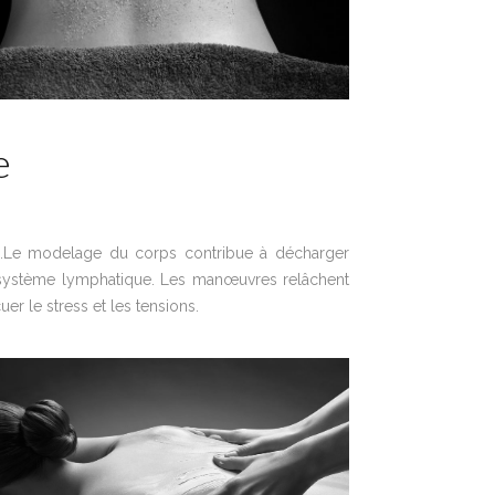
e
…Le modelage du corps contribue à décharger
le système lymphatique. Les manœuvres relâchent
er le stress et les tensions.