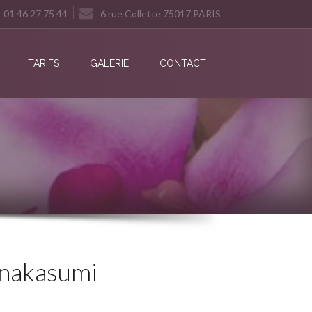
01 46 27 75 44
6 rue Collette 75017 PARIS
TARIFS
GALERIE
CONTACT
anakasumi