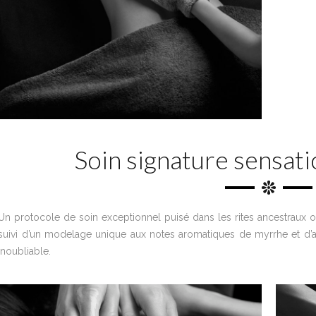
Soin signature sensati
Un protocole de soin exceptionnel puisé dans les rites ancestraux
suivi d’un modelage unique aux notes aromatiques de myrrhe et d’a
inoubliable.