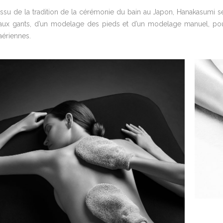
Issu de la tradition de la cérémonie du bain au Japon, Hanakasum
aux gants, d’un modelage des pieds et d’un modelage manuel, pour 
aériennes.