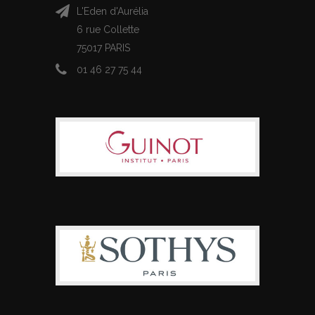
L'Eden d'Aurélia
6 rue Collette
75017 PARIS
01 46 27 75 44