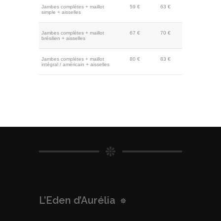
Jambes complètes + maillot
59 €
63 €
simple + aisselles
Jambes complètes + maillot
67 €
70 €
brésilien + aisselles
Jambes complètes + maillot
80 €
83 €
intégral / américain + aisselles
L’Eden d’Aurélia