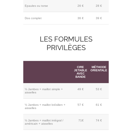
Epaules ou torse
26 €
28 €
Dos complet
36 €
39 €
LES FORMULES
PRIVILÈGES
CIRE
MÉTHODE
JETABLE
ORIENTALE
AVEC
BANDE
½ Jambes + maillot simple +
49 €
53 €
aisselles
½ Jambes + maillot brésilien +
57 €
61 €
aisselles
½ Jambes + maillot intégral /
71€
74 €
américain + aisselles