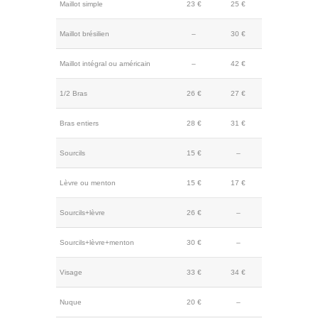
Maillot simple
23 €
25 €
Maillot brésilien
–
30 €
Maillot intégral ou américain
–
42 €
1/2 Bras
26 €
27 €
Bras entiers
28 €
31 €
Sourcils
15 €
–
Lèvre ou menton
15 €
17 €
Sourcils+lèvre
26 €
–
Sourcils+lèvre+menton
30 €
–
Visage
33 €
34 €
Nuque
20 €
–