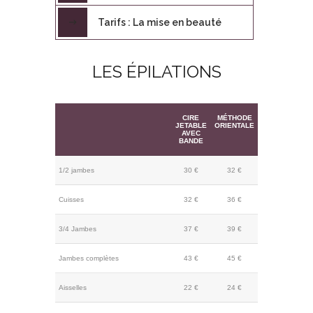
Tarifs : La mise en beauté
LES ÉPILATIONS
CIRE
MÉTHODE
JETABLE
ORIENTALE
AVEC
BANDE
1/2 jambes
30 €
32 €
Cuisses
32 €
36 €
3/4 Jambes
37 €
39 €
Jambes complètes
43 €
45 €
Aisselles
22 €
24 €